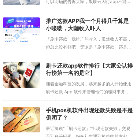
可以明确的告诉大家，银联云闪付app不能当
POS机刷信用卡。因为闪付只是银联旗下的信
用卡管理工具，可以理解为第三方支付工具。
推广这款APP我一个月得几千算是
我们可以将自己的信用卡绑定到云闪付...
小喽喽，大咖收入吓人
「刷卡还款」我推广的收入，虽然收入不高，
但总比没有好吧，无论是「刷卡还款」还是高
佣联盟，我做得都一般，但每个项目一个月目
前都有2000元左右的收入，加起来就是4000
刷卡还款app软件排行【大家公认排
多元了，堪比一般上班族的工资，如果...
行榜第一名的是它】
随着金融科技的发展，越来越多的人开始使用
刷卡还款 App 软件来管理他们的理财事务，其
中的刷卡还款 App 软件也越来越受欢迎。刷卡
还款 App 软件是一种能够有效帮助用户管理和
手机pos机软件出现还款失败是不是
控制财务的软件，它可以...
倒闭了？
最近挺说“「刷卡还款」”出现还款失败，交易
不到账等问题。好多初次遇到掉单的朋友都非