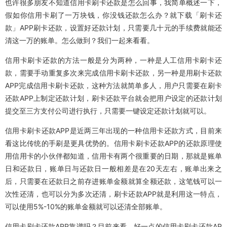
也许很多朋友不知道信用卡刷卡还款是怎么回事，我简单概述一下，
假如你信用卡刷了一万块钱，你没钱还款怎么办？就下载「刷卡还
款」APP刷卡还款，设置好还款计划，只需要几十元的手续费就能还
清这一万的账单。怎么做到？我们一起来看看。
信用卡刷卡还款的方法一般是分为两种，一种是人工信用卡刷卡还
款，需要手动重复多次来完成信用卡刷卡还款，另一种是用刷卡还款
APP完成信用卡刷卡还款，这种方法就简单多人，用户只需要在刷卡
还款APP上制定还款计划，刷卡还款平台就会把用户设定的还款计划
提交至三方支付公司进行执行，只需要一键设定还款计划就可以。
信用卡刷卡还款APP是近两三年出现的一种信用卡还款方式，目前来
看这比传统的手刷是更具优势的。信用卡刷卡还款APP的还款原理使
用信用卡的小伙伴都知道，信用卡有两个很重要的日期，那就是账单
日和还款日，账单日与还款日一般相差是在20天左右，账单出来之
后，只需要在还款日之前存进账单金额就算全额还款，这笔钱可以一
次性还清，也可以分为多次还清，刷卡还款APP就是利用这一特点，
可以使用5%-10%的账单金额就可以还清全部账单。
信用卡刷卡还款APP靠谱吗？目前来看，好一点的信用卡刷卡还款AP