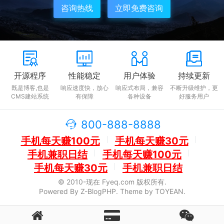
咨询热线
立即免费咨询
开源程序
性能稳定
用户体验
持续更新
既是博客,也是
响应速度快，放心
响应式布局，兼容
不断升级维护，更
CMS建站系统
有保障
各种设备
好服务用户
800-888-8888
手机每天赚100元
手机每天赚30元
手机兼职日结
手机每天赚100元
手机每天赚30元
手机兼职日结
© 2010-现在 Fyeq.com 版权所有.
Powered By
Z-BlogPHP
. Theme by
TOYEAN
.