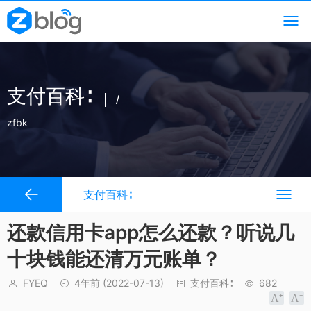
支付百科∶
/
zfbk
支付百科∶
还款信用卡app怎么还款？听说几
十块钱能还清万元账单？
FYEQ
4年前
(2022-07-13)
支付百科∶
682