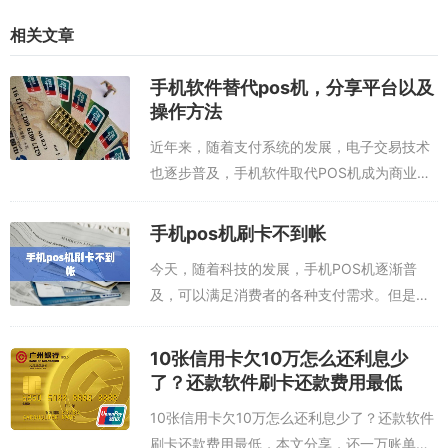
信用卡刷卡也就是
刷信用卡刷卡。把信用卡额度刷到储蓄卡。额度变
相关文章
现金。刷1万元手续费只有六十元左右手续费。如果你缺钱，如果你需
要现金的时候，这未尝不是一个应急的办法。当然使用【刷卡还款】a
手机软件替代pos机，分享平台以及
pp刷卡后和ATM机子刷卡不一样，【刷卡还款】app是刷卡，刷卡会
操作方法
形成信用卡账单，也就是说你刷卡后一个月不用还，还款日之前需要
把刷卡形成的账单还清，你可以使用【刷卡还款】app的还款功能帮
近年来，随着支付系统的发展，电子交易技术
你刷卡还款信用卡账单。这是一个循环，用【刷卡还款】app刷卡-形
也逐步普及，手机软件取代POS机成为商业支
成的信用卡账单-用【刷卡还款】app刷卡还款款。
付的新趋势。POS机是指收银机，是一种用于
付款并记录交易记录的设备，广泛应用于商
手机pos机刷卡不到帐
店、餐馆和其他零售点。而手机软件也可以...
今天，随着科技的发展，手机POS机逐渐普
及，可以满足消费者的各种支付需求。但是，
有时候用户刷卡后手机pos机却不到账，那么
这种情况到底是怎么回事呢？本文将详细分析
10张信用卡欠10万怎么还利息少
手机POS机刷卡不到账的原因和解决方法...
了？还款软件刷卡还款费用最低
10张信用卡欠10万怎么还利息少了？还款软件
刷卡还款费用最低，本文分享，还一万账单，