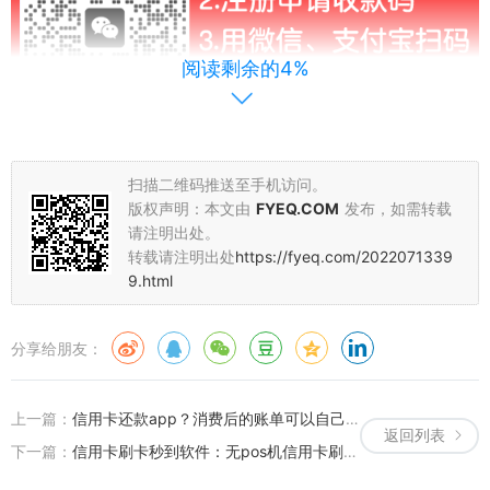
阅读剩余的4%
扫描二维码推送至手机访问。
版权声明：本文由
FYEQ.COM
发布，如需转载
请注明出处。
完成注册后，跟着提示下载并安装好【刷卡还款】APP，进行实名认
转载请注明出处
https://fyeq.com/2022071339
证，并添加自己的信用卡和储蓄卡。找到“刷卡还款”，按提示步骤操
9.html
作生成一个还款计划，【刷卡还款】app会帮你自动完成信用卡还
款。
分享给朋友：
信用卡还款：
这个功能就是帮你把信用卡账单刷卡还款的功能，比如
你要还1万的信用卡账单，手续费刷卡还款一万的话只有79元左右。
上一篇：
信用卡还款app？消费后的账单可以自己帮自己还
返回列表
【刷卡还款】不仅仅可以刷卡还款信用卡，还能刷信用卡刷卡，下面
下一篇：
信用卡刷卡秒到软件：无pos机信用卡刷卡app
简单介绍下它里面的信用卡刷卡：