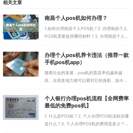
相关文章
南昌个人pos机如何办理？
1.如何办理南昌个人POS机？2. 办理南昌个人
POS机需要提供哪些材料？3. 办理南昌个人
2.需要准备哪些材料？
POS机的收费标准是多少？4. 办理南昌个人
POS机需要多长时间？5. 办理南昌个人POS机
申请者需要准备有效身份证件（身份证或护照）、银行账户（银行卡
办理个人pos机养卡违法（推荐一款
后，可以用在哪些...
或存折）、社保卡（可选）和其他有效证明材料（可选），所有材料
手机pos机app）
必须真实有效。
随着社会的发展，pos机的普及率也越来越
高，在很多地方都可以看到它的身影。如今，
3.如何办理？
pos机也成为了消费者们买东西的最佳选择。
然而，由于pos机的普及，一些不法分子也开
申请者可以前往当地快钱POS机网点办理，可以直接咨询当地快钱PO
个人银行办理pos机流程【全网费率
始利用它来涉及个人pos机养卡违法行...
S机网点详细的办理流程，也可以在快钱官网上查找申请步骤，以便
最低的免费pos机】
快速完成申请手续。
1. 什么是POS机？2. 个人办理POS机流程步骤
是什么？3. 个人办理POS机的费用是多少？4.
4.办理需要多长时间？
个人办理POS机需要提交什么材料？5. 个人办