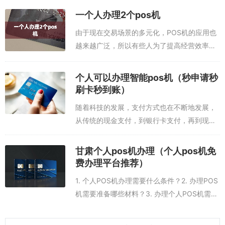
理POS机的服务期限是多长？1. 什么是POS
一般情况下，办理时间需要2-3个工作日，但是由于材料审核及实名
一个人办理2个pos机
机？P...
认证的不同，办理时间会有所不同。
由于现在交易场景的多元化，POS机的应用也
越来越广泛，所以有些人为了提高经营效率，
5.办理费用需要多少？
需要办理2台POS机。但是，由于POS机的高
危性，一个人办理2台POS机是有一定风险
办理费用需要根据不同的机型、支付方式以及服务以及费用等情况而
个人可以办理智能pos机（秒申请秒
的，如果不慎用户信息泄漏，可能会造...
定，可以咨询当地快钱POS机网点了解详细的办理费用。
刷卡秒到账）
随着科技的发展，支付方式也在不断地发展，
从传统的现金支付，到银行卡支付，再到现在
最流行的智能pos机支付。而智能pos机的普
及，也为个人支付提供了更加便捷的服务。本
甘肃个人pos机办理（个人pos机免
文将深入讨论个人申请智能pos机所需...
费办理平台推荐）
1. 个人POS机办理需要什么条件？2. 办理POS
机需要准备哪些材料？3. 办理个人POS机需要
多长时间？4. 办理个人POS机需要多少费用？
5. 个人POS机可以收取哪些费用？1. 个人POS