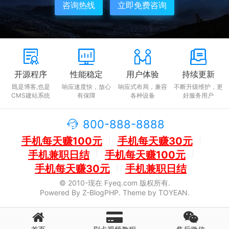
咨询热线
立即免费咨询
开源程序
性能稳定
用户体验
持续更新
既是博客,也是
响应速度快，放心
响应式布局，兼容
不断升级维护，更
CMS建站系统
有保障
各种设备
好服务用户
800-888-8888
手机每天赚100元
手机每天赚30元
手机兼职日结
手机每天赚100元
手机每天赚30元
手机兼职日结
© 2010-现在 Fyeq.com 版权所有.
Powered By
Z-BlogPHP
. Theme by
TOYEAN
.