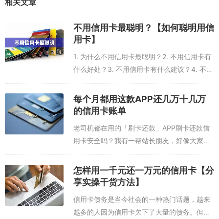
相关文章
第二步：在app首页找到还款对应的功能，点击进去后按提示操作，
不用信用卡最聪明？【如何聪明用信
选择要还得信用卡（第一次操作需要添加信用卡信息）输入还款金
用卡】
额，输入信用卡剩余额度，以及其他相关资料，按提示填写即可，然
后手机验证生成还款计划，提交计划就开始还款了。
1. 为什么不用信用卡最聪明？2. 不用信用卡有
什么好处？3. 不用信用卡有什么建议？4. 不用
（新手第一次使用如有不明白的，不会操作的可以查看app首页更详
信用卡怎样存钱？5. 不用信用卡会不会影响信
细的视频操作教程，手把手教你如何操作）
用记录？1. 为什么不用信用卡最聪明？使用信
每个月都用这款APP还几万十几万
「刷卡还款」app
（备用）
用卡可以给人带来...
的信用卡账单
老司机都在用的「刷卡还款」APP刷卡还款信
点此注册下载
用卡安全吗？我有一帮站长朋友，好像大家都
在用这款APP，每个月都用这款APP还几万十
或者，扫码：
几万的信用卡账单。这款APP安全吗？在网络
怎样用一千元还一万元的信用卡【分
上有很多刷卡还款信用卡的软件，而...
享实操干货方法】
信用卡债务是当今社会的一种热门话题，越来
越多的人因为信用卡欠下了大量的债务。但