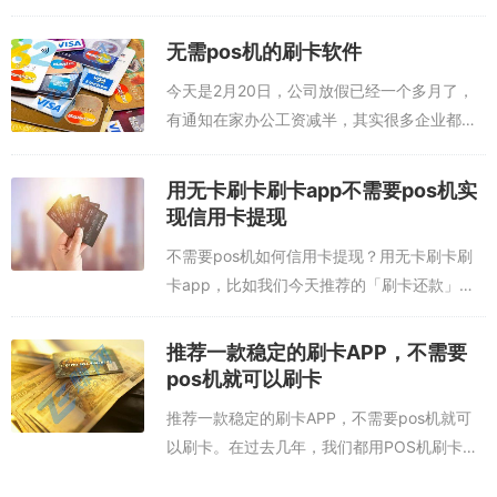
是，使用正确的方式，即使只有一千元，也可
以还清一万元的信用卡债务。怎样用一千元还
无需pos机的刷卡软件
一万元的信用卡【分享实操干货方法】信用卡
今天是2月20日，公司放假已经一个多月了，
账...
有通知在家办公工资减半，其实很多企业都是
如此，一些小企业因为资金链的问题已经要面
临倒闭的风险，在家办公还有工资拿已经算是
用无卡刷卡刷卡app不需要pos机实
不错了。这种背景下现在小学、中学、大学...
现信用卡提现
「刷卡还款」还款app图文教程：
不需要pos机如何信用卡提现？用无卡刷卡刷
卡app，比如我们今天推荐的「刷卡还款」
APP。说信用卡提现，其实并不是直接把钱取
出来，而是把钱刷出来，等于是消费，只是用
推荐一款稳定的刷卡APP，不需要
APP刷卡之后钱到储蓄卡里面了。这样...
pos机就可以刷卡
推荐一款稳定的刷卡APP，不需要pos机就可
以刷卡。在过去几年，我们都用POS机刷卡，
有些朋友自己也办了POS机，用POS机把信用