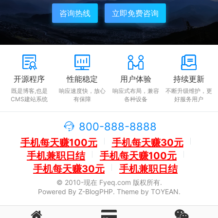
咨询热线
立即免费咨询
4、账单提醒
手机信用卡还款软件（App）可以根据您的指定日期发送账单提醒，
让您不再错过每期的还款日期，避免逾期产生滞纳金。
开源程序
性能稳定
用户体验
持续更新
5、精准分析
既是博客,也是
响应速度快，放心
响应式布局，兼容
不断升级维护，更
CMS建站系统
有保障
各种设备
好服务用户
手机信用卡还款软件（App）还可以帮您精准分析收支情况，更方便
您对自己的财务状况进行监控，从而更好地掌握自己的财务状况。
800-888-8888
总之，手机信用卡还款软件（App）是一款财务管理工具，它可以让
手机每天赚100元
手机每天赚30元
您安全、快捷、低廉的进行信用卡还款，还可以提醒您还款日期，并
手机兼职日结
手机每天赚100元
精准分析收支情况，有效帮助您掌握财务状况，让您财务自由。
手机每天赚30元
手机兼职日结
© 2010-现在 Fyeq.com 版权所有.
Powered By
Z-BlogPHP
. Theme by
TOYEAN
.