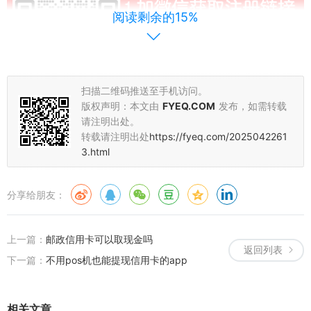
阅读剩余的15%
扫描二维码推送至手机访问。
版权声明：本文由
FYEQ.COM
发布，如需转载
请注明出处。
转载请注明出处
https://fyeq.com/2025042261
3.html
首先，要使用支付宝刷卡功能，必须先将支付宝收款功能开通，登录
支付宝商家后台，然后在右上角点击“开通功能”，在开通页面中点击
分享给朋友：
“开通当面付”，然后根据页面提示按照流程完成开通，开通成功后就
可以使用支付宝刷卡功能了。
上一篇：
邮政信用卡可以取现金吗
2、下载并安装无pos机刷卡软件
返回列表
下一篇：
不用pos机也能提现信用卡的app
接着，就需要下载无pos机刷卡软件，可以在支付宝官网或者应用商
店下载，下载完成后，根据提示安装完成，安装完成后就可以使用无
相关文章