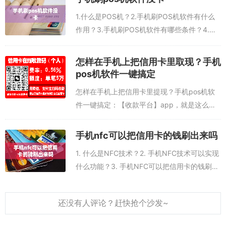
户之间进行资金转移或购...
以上就是关于支付宝无pos机刷卡软件的使用流程，使用无pos机刷卡
1.什么是POS机？2.手机刷POS机软件有什么
软件可以让收款更加方便，也可以让支付更加安全，因此受到了越来
作用？3.手机刷POS机软件有哪些条件？4.为
越多用户的喜爱，可以说，无pos机刷卡软件是一种非常实用的应用
什么刷POS机软件没卡？5.如何解决刷POS机
软件。
软件没卡的问题？1.什么是POS机？POS机，
怎样在手机上把信用卡里取现？手机
即Point...
pos机软件一键搞定
怎样在手机上把信用卡里提现？手机pos机软
件一键搞定：【收款平台】app，就是这么一
款手机pos机软件，用手机安装【收款平台】
app，就可以信用卡提现。可以在手机上提现
手机nfc可以把信用卡的钱刷出来吗
信用卡的APP，手机POS软件刷...
1. 什么是NFC技术？2. 手机NFC技术可以实现
什么功能？3. 手机NFC可以把信用卡的钱刷出
来吗？4. 手机NFC技术支持哪些信用卡？5. 手
机NFC技术有什么优势？1. 什么是NFC技术？
NF...