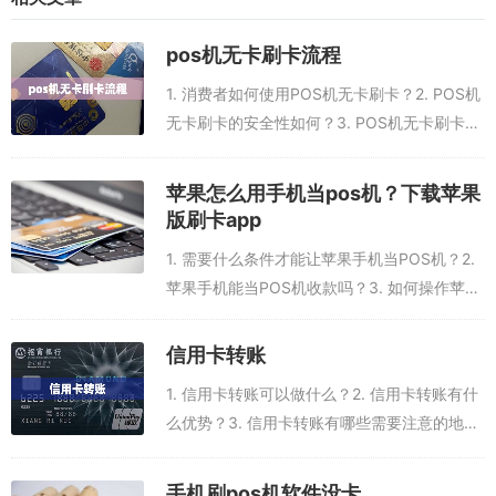
pos机刷卡软件了。
pos机无卡刷卡流程
3、登录无pos机刷卡软件
1. 消费者如何使用POS机无卡刷卡？2. POS机
然后，就可以登录无pos机刷卡软件，输入支付宝账号和密码，登录
无卡刷卡的安全性如何？3. POS机无卡刷卡需
成功后就可以使用无pos机刷卡软件了。
要支付什么费用？4. POS机无卡刷卡的操作流
程是怎样的？5. POS机无卡刷卡有什么优势？
苹果怎么用手机当pos机？下载苹果
4、进行支付宝刷卡收款
1. 消费...
版刷卡app
之后，就可以进行支付宝刷卡收款，在无pos机刷卡软件中输入收款
1. 需要什么条件才能让苹果手机当POS机？2.
金额，然后让用户使用支付宝扫描二维码进行支付，支付完成后会出
苹果手机能当POS机收款吗？3. 如何操作苹果
现支付成功的信息，这样就完成了支付宝刷卡收款的操作。
手机当POS机？4. 苹果手机能刷卡收款吗？5.
苹果手机当POS机有什么优势？1. 需要什么条
信用卡转账
5、查看支付宝刷卡账单
件才能让...
1. 信用卡转账可以做什么？2. 信用卡转账有什
最后，在无pos机刷卡软件中可以查看支付宝刷卡的账单，确认收款
么优势？3. 信用卡转账有哪些需要注意的地
金额，也可以在支付宝商家后台查看支付宝刷卡账单，核对支付宝刷
方？4. 信用卡转账的费用是多少？5. 信用卡转
卡的收款金额。
账有什么限制？信用卡转账是指通过信用卡账
手机刷pos机软件没卡